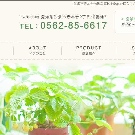
知多市寺本台の理容室Hair&spa N