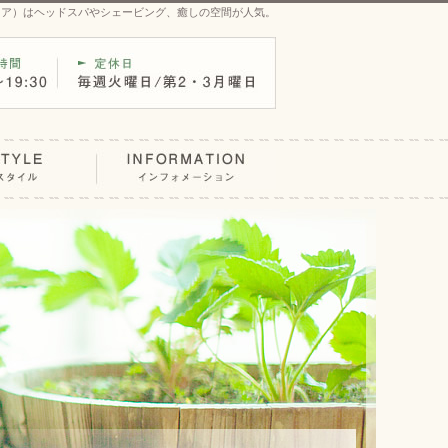
OA（ノア）はヘッドスパやシェービング、癒しの空間が人気。